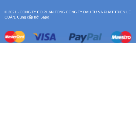
© 2021 - CÔNG TY CỔ PHẦN TỔNG CÔNG TY ĐẦU TƯ VÀ PHÁT TRIỂN LÊ
QUÂN. Cung cấp bởi Sapo