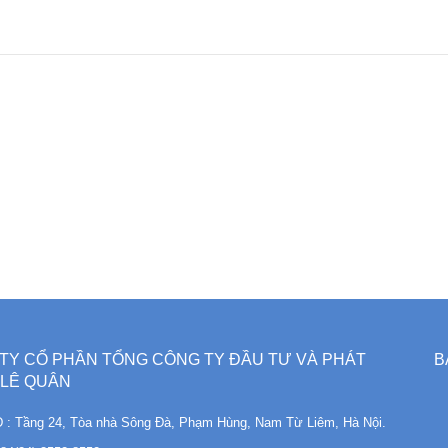
TY CỔ PHẦN TỔNG CÔNG TY ĐẦU TƯ VÀ PHÁT
B
 LÊ QUÂN
: Tầng 24, Tòa nhà Sông Đà, Phạm Hùng, Nam Từ Liêm, Hà Nội.