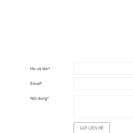
Họ và tên*
Email*
Nội dung*
GỬI LIÊN HỆ